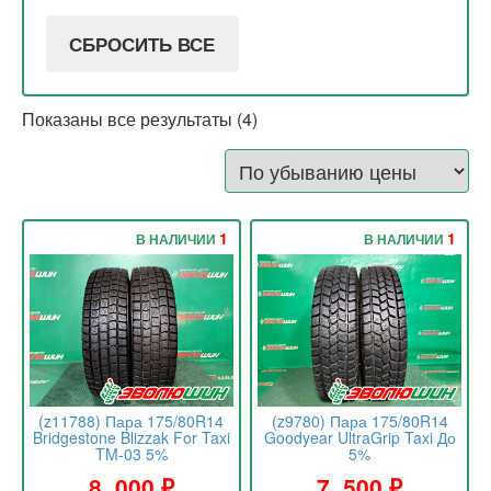
СБРОСИТЬ ВСЕ
Показаны все результаты (4)
1
1
В НАЛИЧИИ
В НАЛИЧИИ
(z11788) Пара 175/80R14
(z9780) Пара 175/80R14
Bridgestone Blizzak For Taxi
Goodyear UltraGrip Taxi До
TM-03 5%
5%
8 .000
₽
7 .500
₽