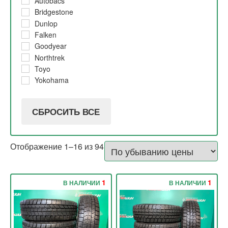
Autobacs
2019
5% и 10%
Bridgestone
2018
5%
Dunlop
2017
30%
Falken
2016
10% и 20%
Goodyear
2015
10%
Northtrek
2013
Toyo
Yokohama
СБРОСИТЬ ВСЕ
Отображение 1–16 из 94
1
1
В НАЛИЧИИ
В НАЛИЧИИ