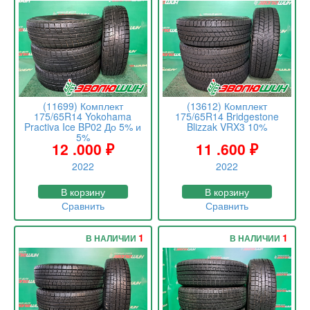
(11699) Комплект
(13612) Комплект
175/65R14 Yokohama
175/65R14 Bridgestone
Practiva Ice BP02 До 5% и
Blizzak VRX3 10%
5%
12 .000
₽
11 .600
₽
2022
2022
В корзину
В корзину
Сравнить
Сравнить
1
1
В НАЛИЧИИ
В НАЛИЧИИ