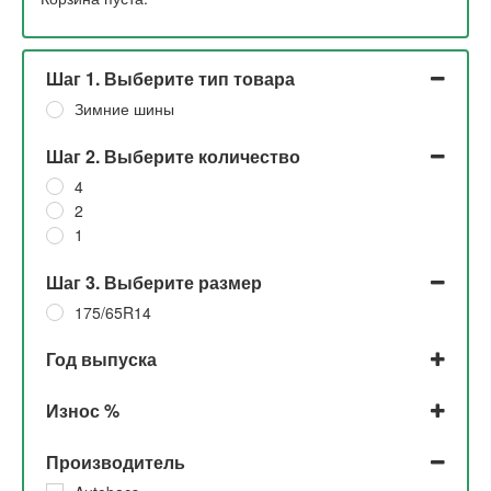
Шаг 1. Выберите тип товара
Зимние шины
Шаг 2. Выберите количество
4
2
1
Шаг 3. Выберите размер
175/65R14
Год выпуска
2024
Износ %
2023
2022
До 5% и 5%
Производитель
2021
До 5% и 10%
2020
До 5%