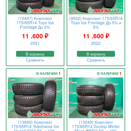
(12497) Комплект
(9932) Комплект 175/65R14
175/65R14 Toyo Ice
Toyo Ice Frontage До 5% и
Frontage До 5%
5%
11 .600
₽
11 .600
₽
2021
2022
В корзину
В корзину
Сравнить
Сравнить
1
1
В НАЛИЧИИ
В НАЛИЧИИ
(13690) Комплект
(13049) Комплект
175/65R14 Yokohama Ice
175/65R14 Dunlop Winter
Guard IG60 5% и 10%
Maxx WM02 5% и 10%