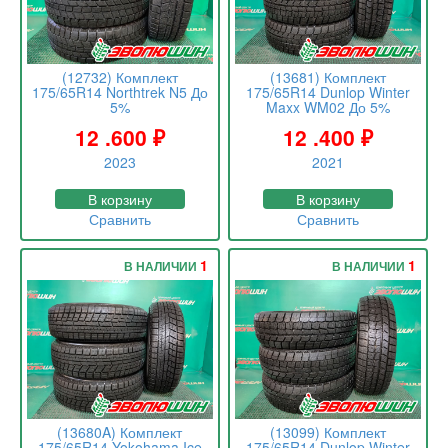
(12732) Комплект
(13681) Комплект
175/65R14 Northtrek N5 До
175/65R14 Dunlop Winter
5%
Maxx WM02 До 5%
12 .600
₽
12 .400
₽
2023
2021
В корзину
В корзину
Сравнить
Сравнить
1
1
В НАЛИЧИИ
В НАЛИЧИИ
(13680A) Комплект
(13099) Комплект
175/65R14 Yokohama Ice
175/65R14 Dunlop Winter