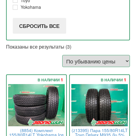
Toyo
Yokohama
СБРОСИТЬ ВСЕ
Показаны все результаты (3)
1
1
В НАЛИЧИИ
В НАЛИЧИИ
(8854) Комплект
(z13395) Пара 155/80R14LT
155/80R14LT Yokohama Ice
Toyo Delvex M935 До 5%