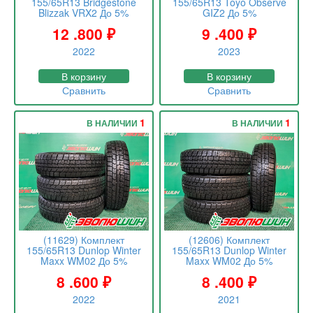
155/65R13 Bridgestone
155/65R13 Toyo Observe
Blizzak VRX2 До 5%
GIZ2 До 5%
12 .800
₽
9 .400
₽
2022
2023
В корзину
В корзину
Сравнить
Сравнить
1
1
В НАЛИЧИИ
В НАЛИЧИИ
(11629) Комплект
(12606) Комплект
155/65R13 Dunlop Winter
155/65R13 Dunlop Winter
Maxx WM02 До 5%
Maxx WM02 До 5%
8 .600
₽
8 .400
₽
2022
2021