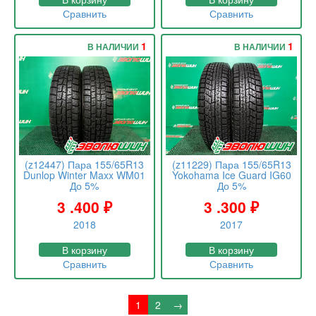
Сравнить
Сравнить
1
1
В НАЛИЧИИ
В НАЛИЧИИ
(z12447) Пара 155/65R13
(z11229) Пара 155/65R13
Dunlop Winter Maxx WM01
Yokohama Ice Guard IG60
До 5%
До 5%
3 .400
₽
3 .300
₽
2018
2017
В корзину
В корзину
Сравнить
Сравнить
1
2
→