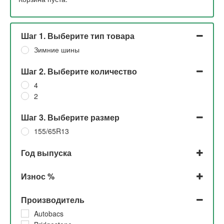
Шаг 1. Выберите тип товара
Зимние шины
Шаг 2. Выберите количество
4
2
Шаг 3. Выберите размер
155/65R13
Год выпуска
2023
Износ %
2022
2021
До 5% и 10%
Производитель
2020
До 5%
2019
5%
Autobacs
2018
10% и 20%