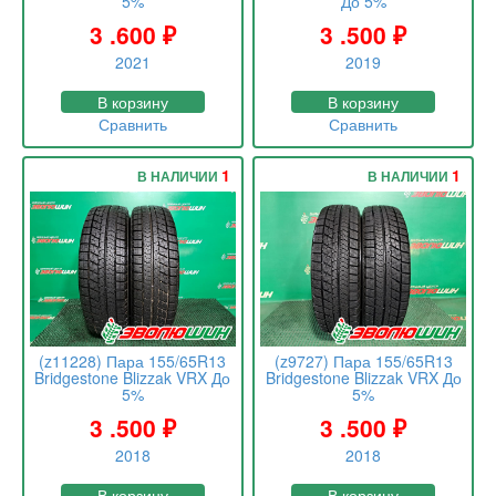
5%
До 5%
3 .600
₽
3 .500
₽
2021
2019
В корзину
В корзину
Сравнить
Сравнить
1
1
В НАЛИЧИИ
В НАЛИЧИИ
(z11228) Пара 155/65R13
(z9727) Пара 155/65R13
Bridgestone Blizzak VRX До
Bridgestone Blizzak VRX До
5%
5%
3 .500
₽
3 .500
₽
2018
2018
В корзину
В корзину