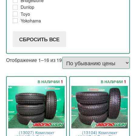
Bridgestone
2017
10%
Dunlop
2016
Toyo
Yokohama
СБРОСИТЬ ВСЕ
Отображение 1–16 из 19
1
1
В НАЛИЧИИ
В НАЛИЧИИ
(13027) Комплект
(13104) Комплект