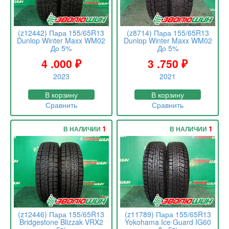
(z12442) Пара 155/65R13
(z8714) Пара 155/65R13
Dunlop Winter Maxx WM02
Dunlop Winter Maxx WM02
До 5%
До 5%
4 .000
₽
3 .750
₽
2023
2021
В корзину
В корзину
Сравнить
Сравнить
1
1
В НАЛИЧИИ
В НАЛИЧИИ
(z12446) Пара 155/65R13
(z11789) Пара 155/65R13
Bridgestone Blizzak VRX2
Yokohama Ice Guard IG60