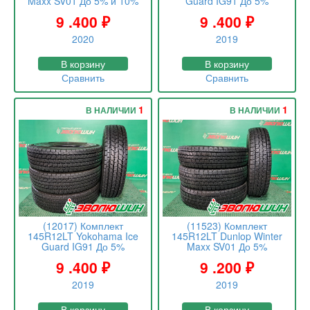
Maxx SV01 До 5% и 10%
Guard IG91 До 5%
9 .400
₽
9 .400
₽
2020
2019
В корзину
В корзину
Сравнить
Сравнить
1
1
В НАЛИЧИИ
В НАЛИЧИИ
(12017) Комплект
(11523) Комплект
145R12LT Yokohama Ice
145R12LT Dunlop Winter
Guard IG91 До 5%
Maxx SV01 До 5%
9 .400
₽
9 .200
₽
2019
2019
В корзину
В корзину