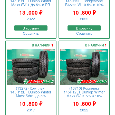
145R12LT Dunlop Winter
145R12LT Bridgestone
Maxx SV01 До 5% 8 PR
Blizzak VL10 5% и 10%
13 .000
₽
10 .800
₽
2022
2022
В корзину
В корзину
Сравнить
Сравнить
1
1
В НАЛИЧИИ
В НАЛИЧИИ
(13272) Комплект
(13710) Комплект
145R12LT Dunlop Winter
145R12LT Dunlop Winter
Maxx SV01 До 5%
Maxx SV01 5% и 10%
10 .800
₽
10 .600
₽
2017
2022