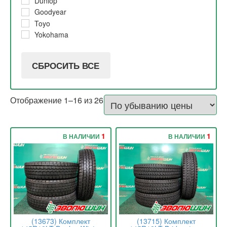
Dunlop
2017
5%
Goodyear
2016
30%
Toyo
2015
20%
Yokohama
10% и 20%
10%
СБРОСИТЬ ВСЕ
Отображение 1–16 из 26
1
1
В НАЛИЧИИ
В НАЛИЧИИ
(13673) Комплект
(13715) Комплект