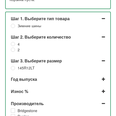
Шаг 1. Выберите тип товара
Зимние шины
Шаг 2. Выберите количество
4
2
Шаг 3. Выберите размер
145R12LT
Год выпуска
2023
Износ %
2022
2021
До 5% и 5%
Производитель
2020
До 5% и 10%
2019
До 5%
Bridgestone
2018
5% и 10%