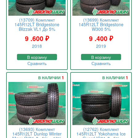
(13709) Комплект
(13699) Комплект
145R12LT Bridgestone
145R12LT Bridgestone
Blizzak VL1 До 5%
W300 5%
9 .600
₽
9 .400
₽
2018
2019
В корзину
В корзину
Сравнить
Сравнить
1
1
В НАЛИЧИИ
В НАЛИЧИИ
(13693) Комплект
(12762) Комплект
145R12LT Dunlop Winter
145R12LT Yokohama Ice