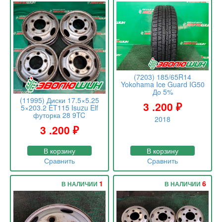
(7203) 185/65R14
Yokohama Ice Guard IG50
До 5%
(11995) Диски 17.5×5.25
3 .200
₽
5×203.2 ET115 Isuzu Elf
футорка 28 9TC
2018
3 .200
₽
В корзину
В корзину
Сравнить
Сравнить
1
6
В НАЛИЧИИ
В НАЛИЧИИ