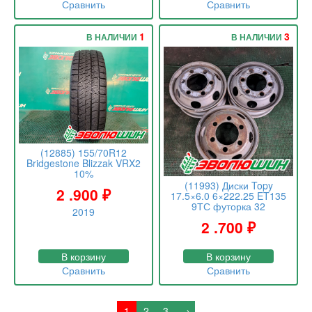
Сравнить
Сравнить
1
3
В НАЛИЧИИ
В НАЛИЧИИ
(12885) 155/70R12
Bridgestone Blizzak VRX2
10%
(11993) Диски Topy
2 .900
₽
17.5×6.0 6×222.25 ET135
9ТС футорка 32
2019
2 .700
₽
В корзину
В корзину
Сравнить
Сравнить
1
2
3
→