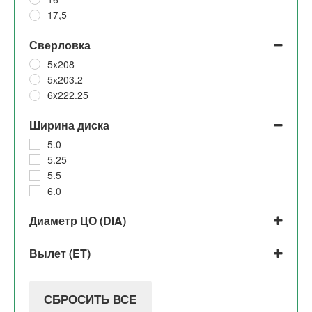
17,5
Сверловка
5x208
5х203.2
6x222.25
Ширина диска
5.0
5.25
5.5
6.0
Диаметр ЦО (DIA)
146
Вылет (ET)
150
164
113
115
СБРОСИТЬ ВСЕ
116.5