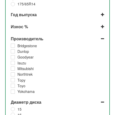
175/65R14
175/70R14
Год выпуска
175/80R15
185/60R15
2024
Износ %
185/65R14
2023
195R15LT
2021
До 5%
Производитель
215/70R15LT
2020
5%
2019
10%
Bridgestone
2018
Dunlop
2017
Goodyear
2016
Isuzu
2015
Mitsubishi
2014
Northtrek
2008
Topy
Toyo
Yokohama
Диаметр диска
15
16