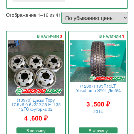
127
135
Отображение 1–16 из 41
3
1
В НАЛИЧИИ
В НАЛИЧИИ
(12887) 195R15LT
Yokohama SY01 До 5%
(10970) Диски Topy
3 .500
₽
17.5×6.0 6×222.25 ET135
12TC футорка 32
2014
4 .600
₽
В корзину
В корзину