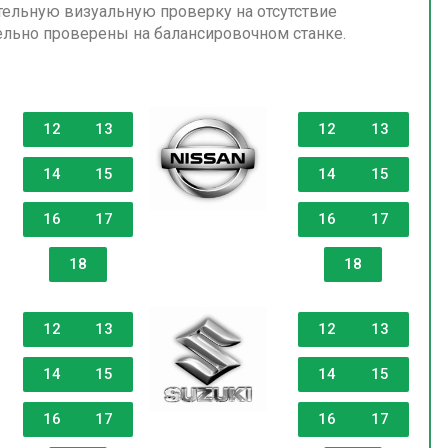
тельную визуальную проверку на отсутствие
льно проверены на балансировочном станке.
12
13
12
13
14
15
14
15
16
17
16
17
18
18
12
13
12
13
14
15
14
15
16
17
16
17