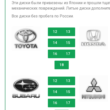
Эти диски были привезены из Японии и прошли тща
механических повреждений. Литые диски дополните
Все диски без пробега по России.
12
13
14
15
16
17
18
12
13
14
15
16
17