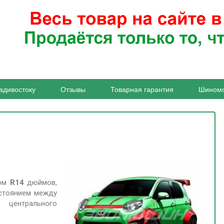
адивостоку
Отзывы
Товарная гарантия
Шином
ром
R14
дюймов,
сстоянием между
ентрального