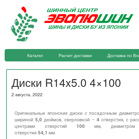
Каталог
Расчет доставки
Доставка по Вл
Диски R14x5.0 4×100
2 августа, 2022
Оригинальные японские диски с посадочным диамет
шириной
5
,0
дюймов, сверловкой –
4
отверстия, с ра
центрами отверстий
100
мм, диаметром ц
отверстия
54,1
мм.