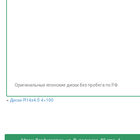
Оригинальные японские диски без пробега по РФ.
«
Диски R14x4.5 4×100
Адрес: Владивосток, ул. Выселковая, 80 стр. 4