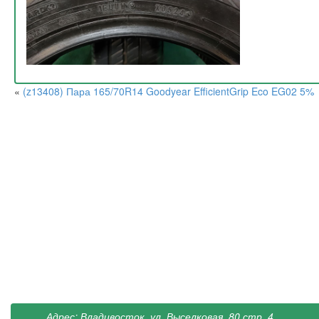
«
(z13408) Пара 165/70R14 Goodyear EfficientGrip Eco EG02 5%
Адрес: Владивосток, ул. Выселковая, 80 стр. 4