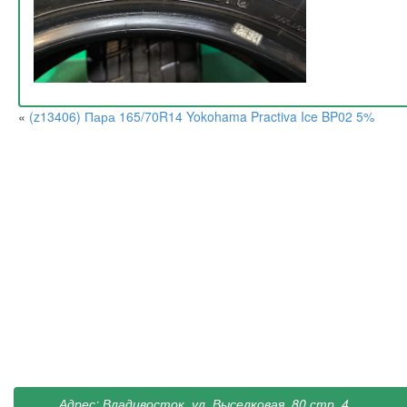
«
(z13406) Пара 165/70R14 Yokohama Practiva Ice BP02 5%
Адрес: Владивосток, ул. Выселковая, 80 стр. 4