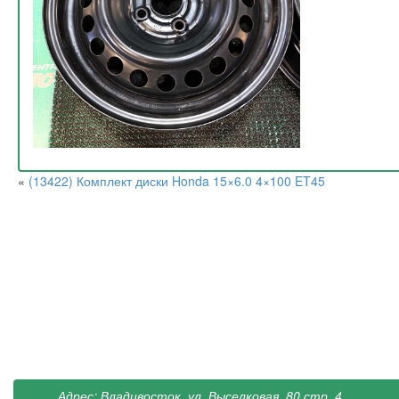
«
(13422) Комплект диски Honda 15×6.0 4×100 ET45
Адрес: Владивосток, ул. Выселковая, 80 стр. 4