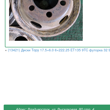
«
(13421) Диски Topy 17.5×6.0 6×222.25 ET135 9TC футорка 32 
Адрес: Владивосток, ул. Выселковая, 80 стр. 4