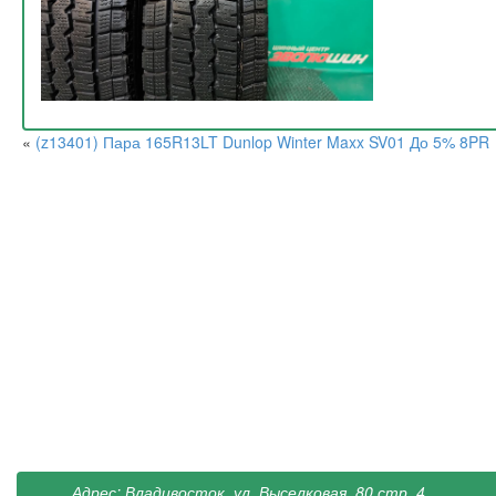
«
(z13401) Пара 165R13LT Dunlop Winter Maxx SV01 До 5% 8PR
Адрес: Владивосток, ул. Выселковая, 80 стр. 4