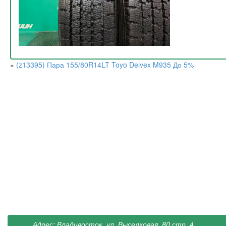
«
(z13395) Пара 155/80R14LT Toyo Delvex M935 До 5%
Адрес: Владивосток, ул. Выселковая, 80 стр. 4