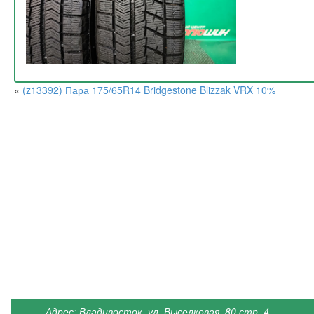
«
(z13392) Пара 175/65R14 Bridgestone Blizzak VRX 10%
Адрес: Владивосток, ул. Выселковая, 80 стр. 4