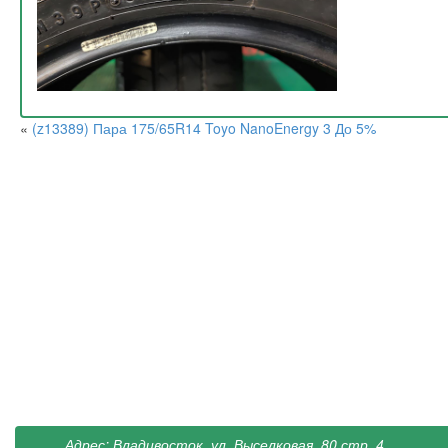
«
(z13389) Пара 175/65R14 Toyo NanoEnergy 3 До 5%
Адрес: Владивосток, ул. Выселковая, 80 стр. 4