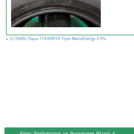
«
(z13385) Пара 175/65R15 Toyo NanoEnergy 3 5%
Адрес: Владивосток, ул. Выселковая, 80 стр. 4