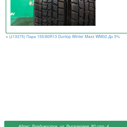
«
(z13375) Пара 155/80R13 Dunlop Winter Maxx WM02 До 5%
Адрес: Владивосток, ул. Выселковая, 80 стр. 4