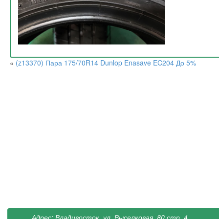
«
(z13370) Пара 175/70R14 Dunlop Enasave EC204 До 5%
Адрес: Владивосток, ул. Выселковая, 80 стр. 4