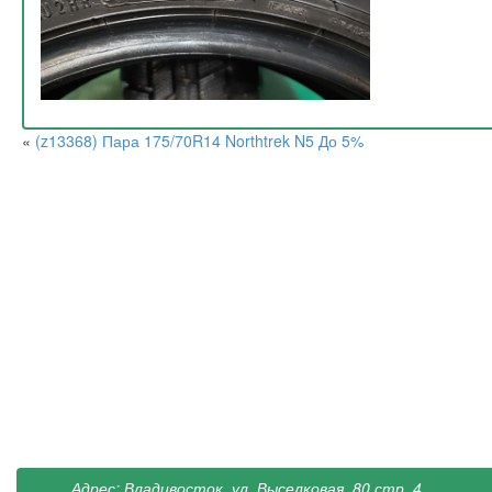
«
(z13368) Пара 175/70R14 Northtrek N5 До 5%
Адрес: Владивосток, ул. Выселковая, 80 стр. 4