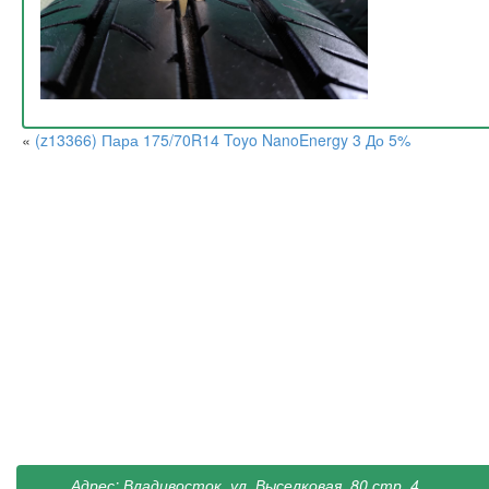
«
(z13366) Пара 175/70R14 Toyo NanoEnergy 3 До 5%
Адрес: Владивосток, ул. Выселковая, 80 стр. 4