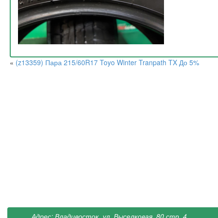
«
(z13359) Пара 215/60R17 Toyo Winter Tranpath TX До 5%
Адрес: Владивосток, ул. Выселковая, 80 стр. 4