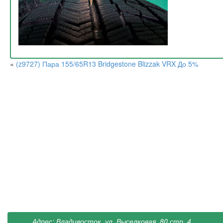
«
(z9727) Пара 155/65R13 Bridgestone Blizzak VRX До 5%
Адрес: Владивосток, ул. Выселковая, 80 стр. 4